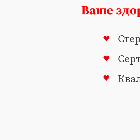
Ваше здо
Сте
Сер
Ква