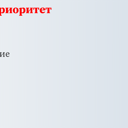
приоритет
ие