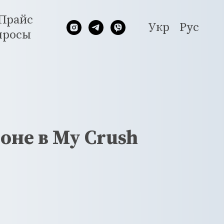
Прайс
Укр
Рус
просы
оне в My Crush