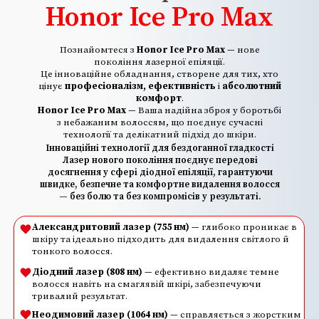
Honor Ice Pro Max
Познайомтеся з
Honor Ice Pro Max
— нове
покоління лазерної епіляції.
Це інноваційне обладнання, створене для тих, хто
цінує
професіоналізм, ефективність
і
абсолютний
комфорт
.
Honor Ice Pro Max
— Ваша надійна зброя у боротьбі
з небажаним волоссям, що поєднує сучасні
технології та делікатний підхід до шкіри.
Інноваційні технології для бездоганної гладкості
Лазер нового покоління поєднує передові
досягнення у сфері діодної епіляції, гарантуючи
швидке, безпечне та комфортне видалення волосся
— без болю та без компромісів у результаті.
Александритовий лазер (755 нм)
— глибоко проникає в
шкіру та ідеально підходить для видалення світлого й
тонкого волосся.
Діодний лазер (808 нм)
— ефективно видаляє темне
волосся навіть на смаглявій шкірі, забезпечуючи
тривалий результат.
Неодимовий лазер (1064 нм)
— справляється з жорстким